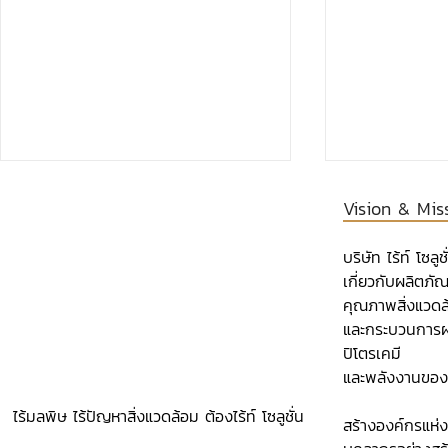
Vision & Mis
บริษัท ไร้ท์ โซล
เกี่ยวกับผลิตภ
คุณภาพสิ่งแวดล
และกระบวนการผ
ปิโตรเคมี
องค์กรต้นแบบด้านสิทธิมนุษย
รับมอบประกา
และพลังงานของ
ชน ประจำปี 2567 (Human
เกียรติ รับ
Rights Awards 2024)🏆
Thailand Tr
ไร้มลพิษ ไร้ปัญหาสิ่งแวดล้อม ต้องไร้ท์ โซลูชั่น
สร้างองค์กรแห่
Mark)