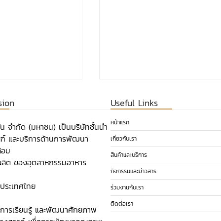
sion
Useful Links
หน้าแรก
ูชั่น จำกัด (มหาชน) เป็นบริษัทชั้นนำ
ัณฑ์ และบริการด้านการพัฒนา
เกี่ยวกับเรา
้อม
สินค้าและบริการ
ลิต ของอุตสาหกรรมอาหาร
กิจกรรมและข่าวสาร
ศนียบัตรและเชิดชู
นวัตกรรมเพื่อสนับสนุนเรื่อง
ประเทศไทย​
ร่วมงานกับเรา
ตราสัญลักษณ์
จัดการกากอุตสาหกรรมนำมาซึ
ust Mark (T
เศรษฐกิจหมุนเวียน
ติดต่อเรา
งการเรียนรู้ และพัฒนาศักยภาพ