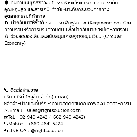
🛡️
ทนทานในทุกสภาวะ :
โครงสร้างแข็งแกร่ง ทนต่อแรงดัน
อุณหภูมิสูง และสารเคมี ทำให้เหมาะกับกระบวนการทาง
อุตสาหกรรมที่ท้าทาย
🔄
นำกลับมาใช้ซ้ำได้ :
สามารถฟื้นฟูสภาพ (Regeneration) ด้วย
ความร้อนหรือการปรับความดัน เพื่อนำกลับมาใช้ใหม่ได้หลายรอบ
♻️ ช่วยลดของเสียและสนับสนุนเศรษฐกิจหมุนเวียน (Circular
Economy)
📞
ติดต่อฝ่ายขาย
บริษัท ไร้ท์ โซลูชั่น จำกัด(มหาชน)
ผู้จัดจำหน่ายและที่ปรึกษาด้านวัสดุดูดซับคุณภาพสูงในอุตสาหกรรม
✉️Email :
sales@rightsolution.co.th
☎️Tel. : 02 948 4242 (+662 948 4242)
📞Mobile. : +669 4641 5424
📲LINE OA :
@rightsolution