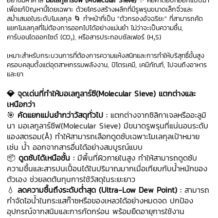
อย่างมหาศาล
มอเลกูลาร์ซีฟ (Molecular Sieve)
✨ คือคำตอบที่ออกแบบมา
เพื่อแก้ปัญหานี้โดยเฉพาะ ด้วยโครงสร้างผลึกที่มีรูพรุนขนาดเล็กจิ๋วและ
สม่ำเสมอในระดับโมเลกุล 🌀 ทำหน้าที่เป็น "ตัวกรองอัจฉริยะ" ที่สามารถคัด
แยกโมเลกุลที่ไม่ต้องการออกไปได้อย่างแม่นยำ ไม่ว่าจะเป็นความชื้น,
คาร์บอนไดออกไซด์ (CO₂), หรือสารประกอบซัลเฟอร์ (H₂S)
เหมาะสำหรับกระบวนการที่ต้องการความแห้งสนิทและการทำให้บริสุทธิ์ขั้นสูง
ครอบคลุมตั้งแต่อุตสาหกรรมพลังงาน, ปิโตรเคมี, เคมีภัณฑ์, ไปจนถึงอาหาร
และยา
💎 จุดเด่นที่ทำให้มอเลกูลาร์ซี(Molecular Sieve) แตกต่างและ
เหนือกว่า
🎯
คัดแยกแม่นยำกว่าวัสดุทั่วไป :
แตกต่างจากซิลิกาเจลหรืออะลูมิ
นา มอเลกูลาร์ซีฟ(Molecular Sieve) มีขนาดรูพรุนที่แน่นอนระดับ
แองสตรอม(Å) ทำให้สามารถเลือกดูดซับเฉพาะโมเลกุลเป้าหมาย
เช่น น้ำ ออกจากสารอื่นได้อย่างสมบูรณ์แบบ
📦
ดูดซับได้เหนือชั้น :
มีพื้นที่ผิวภายในสูง ทำให้สามารถดูดซับ
ความชื้นและสารปนเปื้อนได้ในปริมาณมากเมื่อเทียบกับน้ำหนักของ
ตัวเอง ช่วยลดต้นทุนการใช้วัสดุในระยะยาว
💧
ลดความชื้นถึงระดับต่ำสุด (Ultra-Low Dew Point) :
สามารถ
กำจัดไอน้ำในกระแสก๊าซหรือของเหลวได้อย่างหมดจด ปกป้อง
อุปกรณ์จากสนิมและการกัดกร่อน พร้อมยืดอายุการใช้งาน