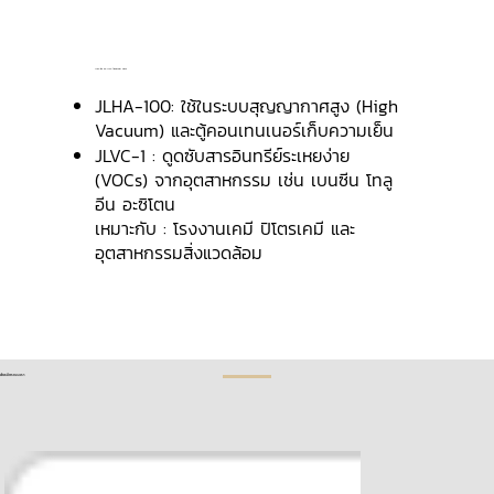
JLHA-100 และ JLVC-1 Molecular Sieve
JLHA-100: ใช้ในระบบสุญญากาศสูง (High
Vacuum) และตู้คอนเทนเนอร์เก็บความเย็น
JLVC-1 : ดูดซับสารอินทรีย์ระเหยง่าย
(VOCs) จากอุตสาหกรรม เช่น เบนซีน โทลู
อีน อะซิโตน
เหมาะกับ : โรงงานเคมี ปิโตรเคมี และ
อุตสาหกรรมสิ่งแวดล้อม
พันธมิตรของเรา