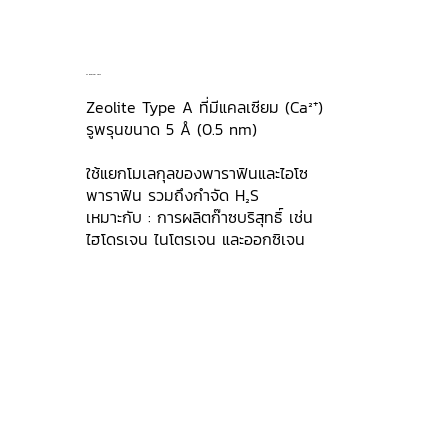
5A Molecular Sieve
Zeolite Type A ที่มีแคลเซียม (Ca²⁺)
รูพรุนขนาด 5 Å (0.5 nm)
ใช้แยกโมเลกุลของพาราฟินและไอโซ
พาราฟิน รวมถึงกำจัด H₂S
เหมาะกับ : การผลิตก๊าซบริสุทธิ์ เช่น
ไฮโดรเจน ไนโตรเจน และออกซิเจน