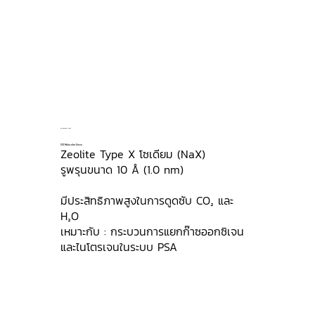
13X Molecular Sieve
13X Molecular Sieve
Zeolite Type X โซเดียม (NaX)
รูพรุนขนาด 10 Å (1.0 nm)
มีประสิทธิภาพสูงในการดูดซับ CO₂ และ
H₂O
เหมาะกับ : กระบวนการแยกก๊าซออกซิเจน
และไนโตรเจนในระบบ PSA