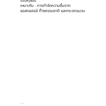
โมเลกุลอื่น
เหมาะกับ : การกำจัดความชื้นจาก
แอลกอฮอล์ ก๊าซธรรมชาติ และกระจกฉนวน
4A Molecular Sieve