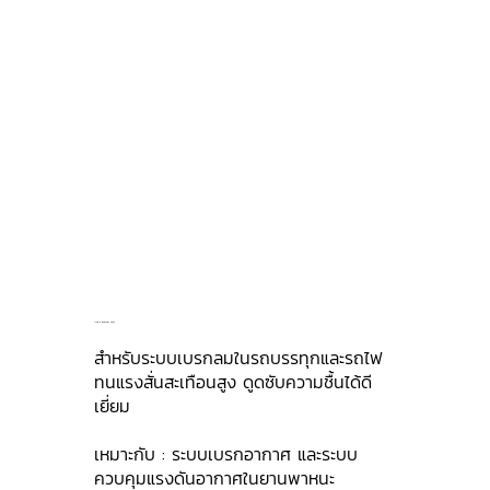
JLAB-6 Molecular Sieve
สำหรับระบบเบรกลมในรถบรรทุกและรถไฟ
ทนแรงสั่นสะเทือนสูง ดูดซับความชื้นได้ดี
เยี่ยม
เหมาะกับ : ระบบเบรกอากาศ และระบบ
ควบคุมแรงดันอากาศในยานพาหนะ