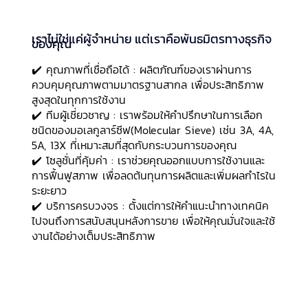
เราไม่ใช่แค่ผู้จำหน่าย แต่เราคือพันธมิตรทางธุรกิจ
ของคุณ
🔬 ประเภทของ Molecular Sieve ที่มีจำหน่าย
✔️ คุณภาพที่เชื่อถือได้ : ผลิตภัณฑ์ของเราผ่านการ
ควบคุมคุณภาพตามมาตรฐานสากล เพื่อประสิทธิภาพ
สูงสุดในทุกการใช้งาน
✔️ ทีมผู้เชี่ยวชาญ : เราพร้อมให้คำปรึกษาในการเลือก
ชนิดของมอเลกูลาร์ซีฟ(Molecular Sieve) เช่น 3A, 4A,
5A, 13X ที่เหมาะสมที่สุดกับกระบวนการของคุณ
✔️ โซลูชั่นที่คุ้มค่า : เราช่วยคุณออกแบบการใช้งานและ
การฟื้นฟูสภาพ เพื่อลดต้นทุนการผลิตและเพิ่มผลกำไรใน
ระยะยาว
✔️ บริการครบวงจร : ตั้งแต่การให้คำแนะนำทางเทคนิค
ไปจนถึงการสนับสนุนหลังการขาย เพื่อให้คุณมั่นใจและใช้
งานได้อย่างเต็มประสิทธิภาพ