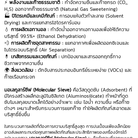
⚡
พลังงานและก๊าซธรรมชาติ :
กำจัดความชื้นและก๊าซกรด (CO₂,
H₂S) ออกจากก๊าซธรรมชาติ (Natural Gas Sweetening)
🏭
ปิโตรเคมีและเคมีภัณฑ์ :
การอบแห้งตัวทำละลาย (Solvent
Drying) และการแยกสารไฮโดรคาร์บอน
💧
การผลิตเอทานอล :
กำจัดน้ำออกจากเอทานอลเพื่อให้ได้ความ
บริสุทธิ์ 99.5%+ (Ethanol Dehydration)
💨
การผลิตก๊าซอุตสาหกรรม :
แยกอากาศเพื่อผลิตออกซิเจนและ
ไนโตรเจนบริสุทธิ์ (Air Separation)
💊
เภสัชกรรมและเวชภัณฑ์ :
ปกป้องยาและสารออกฤทธิ์ทาง
ชีวภาพจากความชื้น
🌍
สิ่งแวดล้อม :
ดักจับสารประกอบอินทรีย์ระเหยง่าย (VOCs) และ
ก๊าซเรือนกระจก
มอเลกูลาร์ซีฟ (Molecular Sieve)
คือวัสดุดูดซับ (Adsorbent) ที่
มีโครงสร้างผลึกอะลูมิโนซิลิเกต (Aluminosilicate) ทำหน้าที่ดูด
ซับโมเลกุลขนาดเล็กได้อย่างจำเพาะ เช่น ไอน้ำ ความชื้น หรือก๊าซ
ต่างๆ เหมาะสำหรับกระบวนการแยกก๊าซ ทำให้ผลิตภัณฑ์สะอาดและ
บริสุทธิ์ยิ่งขึ้น
ในกระบวนการผลิตที่ต้องการความบริสุทธิ์สูงสุด การปนเปื้อนเพียงเล็กน้อย
อาจส่งผลกระทบต่อคุณภาพผลิตภัณฑ์และประสิทธิภาพของเครื่องจักรได้