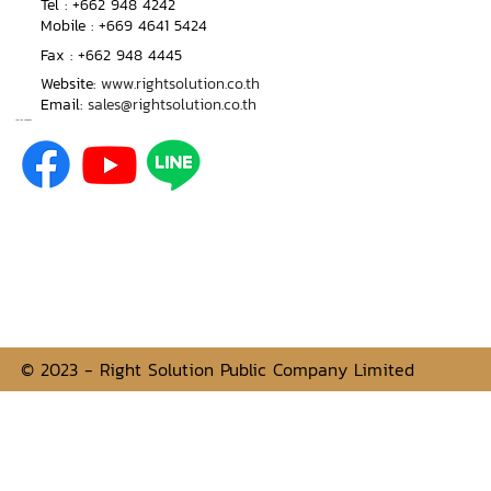
​Tel :
+662 948 4242
Mobile :
+669 4641 5424
Fax : +662 948 4445
Website:
www.rightsolution.co.th
Email:
sales@rightsolution.co.th
Join the comunity
© 2023 - Right Solution Public Company Limited