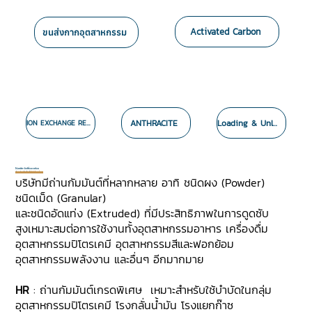
Activated Carbon
ขนส่งกากอุตสาหกรรม
ANTHRACITE
Loading & Unloading
ION EXCHANGE RESIN
ไร้มลพิษ รักษ์สิ่งแวดล้อม
ต้องถ่านกัมมันต์
ไร้ท์ โซลูชั่น
บริษัทมีถ่านกัมมันต์ที่หลากหลาย อาทิ ชนิดผง (Powder)
ชนิดเม็ด (Granular)
และชนิดอัดแท่ง (Extruded) ที่มีประสิทธิภาพในการดูดซับ
สูงเหมาะสมต่อการใช้งานทั้งอุตสาหกรรมอาหาร เครื่องดื่ม
อุตสาหกรรมปิโตรเคมี อุตสาหกรรมสีและฟอกย้อม
อุตสาหกรรมพลังงาน และอื่นๆ อีกมากมาย
HR
: ถ่านกัมมันต์เกรดพิเศษ เหมาะสำหรับใช้บำบัดในกลุ่ม
อุตสาหกรรมปิโตรเคมี โรงกลั่นน้ำมัน โรงแยกก๊าซ